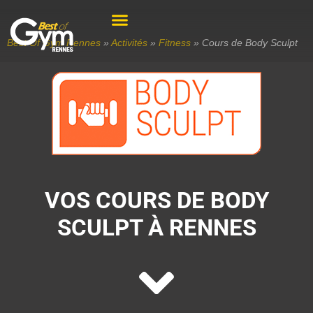
Best Of Gym Rennes
»
Activités
»
Fitness
»
Cours de Body Sculpt
VOS COURS DE BODY
SCULPT À RENNES