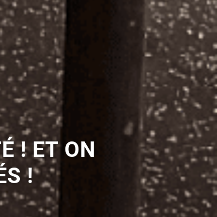
É ! ET ON
S !